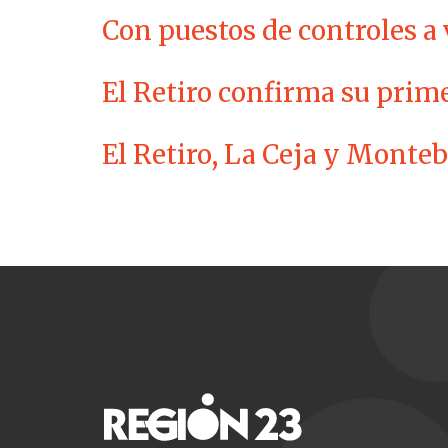
Con puestos de controles a 
El Retiro confirma su prime
El Retiro, La Ceja y Monteb