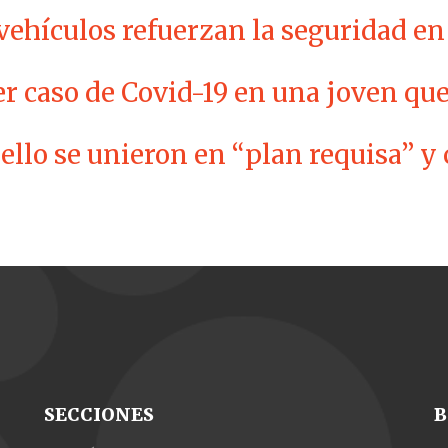
vehículos refuerzan la seguridad en 
r caso de Covid-19 en una joven qu
ello se unieron en “plan requisa” y
SECCIONES
B