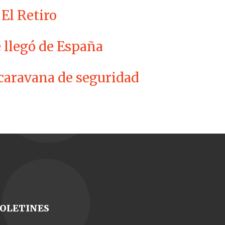
El Retiro
e llegó de España
 caravana de seguridad
OLETINES