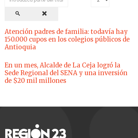
Atención padres de familia: todavía hay
150.000 cupos en los colegios públicos de
Antioquia
En un mes, Alcalde de La Ceja logró la
Sede Regional del SENA y una inversión
de $20 mil millones