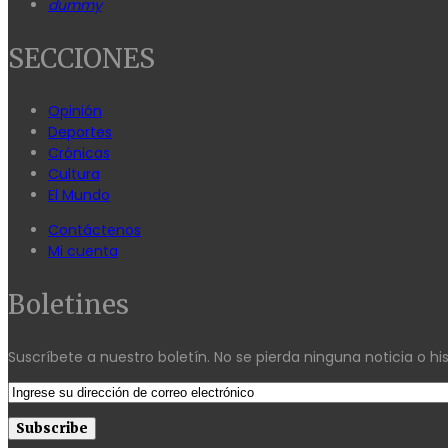
dummy
SECCIONES
Opinión
Deportes
Crónicas
Cultura
El Mundo
Contáctenos
Mi cuenta
Boletines
Suscríbete a nuestro boletín. No se pierda ninguna noticia o his