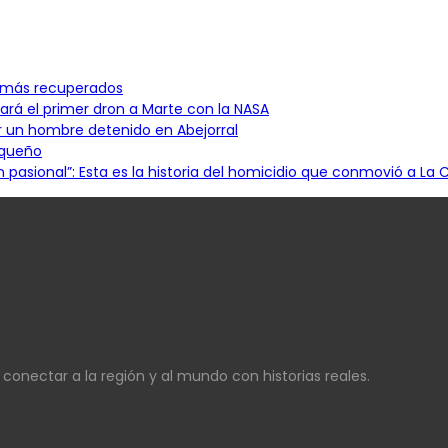
n más recuperados
ará el primer dron a Marte con la NASA
or un hombre detenido en Abejorral
oqueño
pasional”: Esta es la historia del homicidio que conmovió a La C
nectar a la región y al mundo con historias reales.