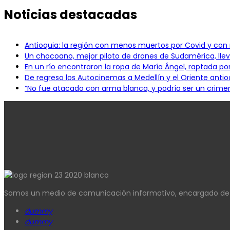
Noticias destacadas
Antioquia: la región con menos muertos por Covid y co
Un chocoano, mejor piloto de drones de Sudamérica, llev
En un río encontraron la ropa de María Ángel, raptada p
De regreso los Autocinemas a Medellín y el Oriente anti
“No fue atacado con arma blanca, y podría ser un crimen 
Somos un medio de comunicación informativo, encargado de co
dummy
dummy