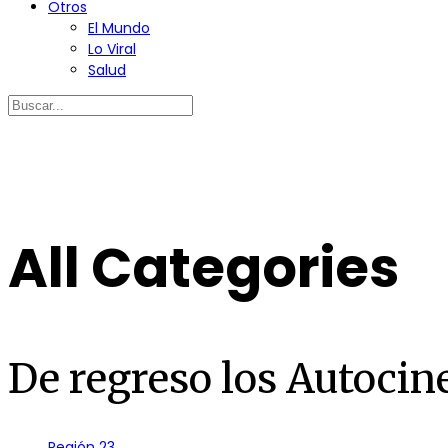
Otros
El Mundo
Lo Viral
Salud
All Categories
De regreso los Autocin
Región 23