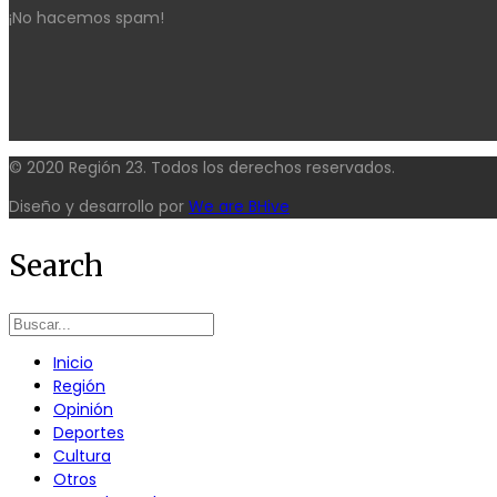
¡No hacemos spam!
© 2020 Región 23. Todos los derechos reservados.
Diseño y desarrollo por
We are BHive
Search
Inicio
Región
Opinión
Deportes
Cultura
Otros