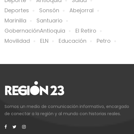
Deporte
Antioquia
Salud
Deportes
Sonsón
Abejorral
Marinilla
Santuario
GobernaciónAntioquia
El Retiro
Movilidad
ELN
Educación
Petro
Somos un medio de comunicación informativo, encargado
de conectar a la región y al mundo con historias reales.