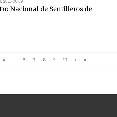
E 2025 08:09
tro Nacional de Semilleros de
4
...
6
7
8
9
10