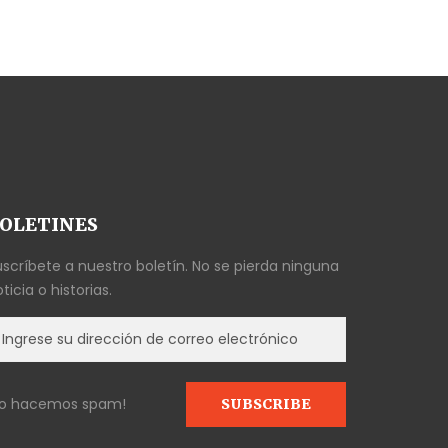
OLETINES
uscríbete a nuestro boletín. No se pierda ninguna
ticia o historias.
No hacemos spam!