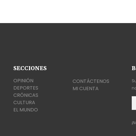
SECCIONES
B
OPINIÓN
CONTÁCTENOS
S
DEPORTES
MI CUENTA
no
CRÓNICAS
CULTURA
EL MUNDO
¡