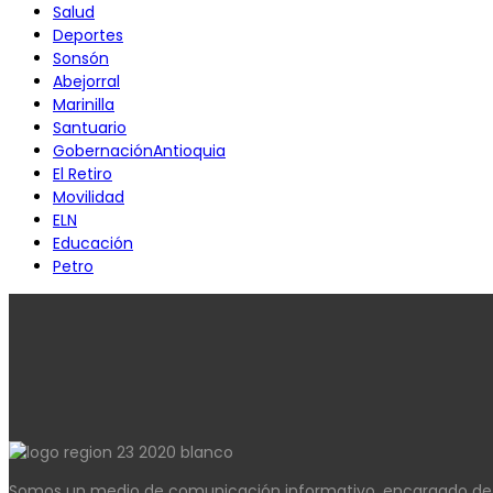
Salud
Deportes
Sonsón
Abejorral
Marinilla
Santuario
GobernaciónAntioquia
El Retiro
Movilidad
ELN
Educación
Petro
Somos un medio de comunicación informativo, encargado de co