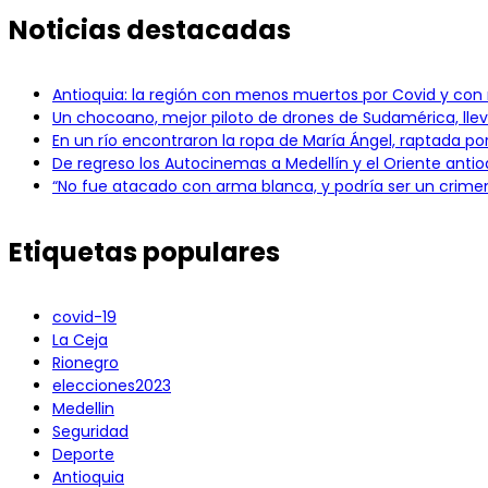
Noticias destacadas
Antioquia: la región con menos muertos por Covid y co
Un chocoano, mejor piloto de drones de Sudamérica, llev
En un río encontraron la ropa de María Ángel, raptada p
De regreso los Autocinemas a Medellín y el Oriente anti
“No fue atacado con arma blanca, y podría ser un crimen 
Etiquetas populares
covid-19
La Ceja
Rionegro
elecciones2023
Medellin
Seguridad
Deporte
Antioquia