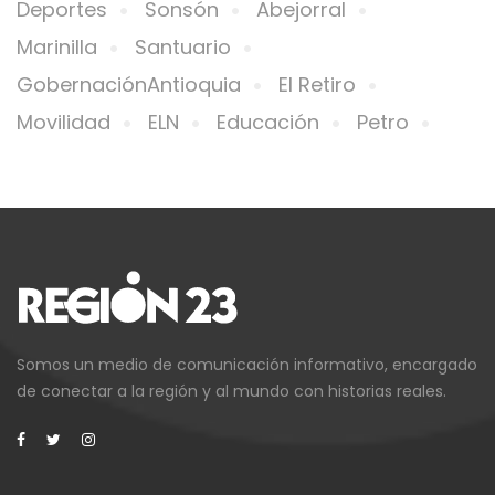
Deportes
Sonsón
Abejorral
Marinilla
Santuario
GobernaciónAntioquia
El Retiro
Movilidad
ELN
Educación
Petro
Somos un medio de comunicación informativo, encargado
de conectar a la región y al mundo con historias reales.